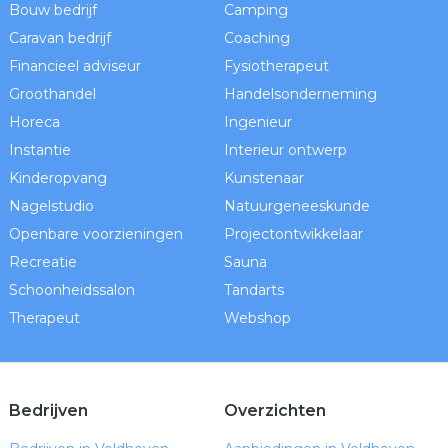
Bouw bedrijf
Camping
Caravan bedrijf
Coaching
Financieel adviseur
Fysiotherapeut
Groothandel
Handelsonderneming
Horeca
Ingenieur
Instantie
Interieur ontwerp
Kinderopvang
Kunstenaar
Nagelstudio
Natuurgeneeskunde
Openbare voorzieningen
Projectontwikkelaar
Recreatie
Sauna
Schoonheidssalon
Tandarts
Therapeut
Webshop
Bedrijven
Overzichten