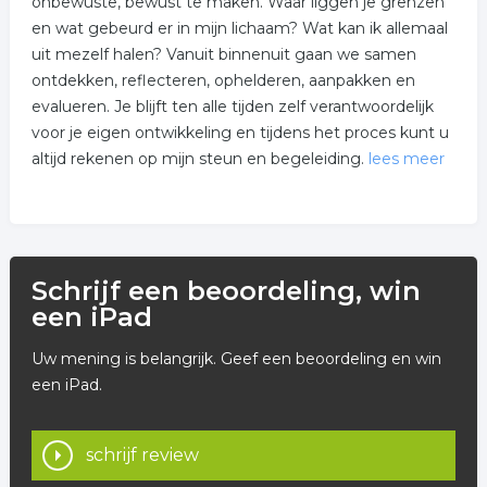
onbewuste, bewust te maken. Waar liggen je grenzen
en wat gebeurd er in mijn lichaam? Wat kan ik allemaal
uit mezelf halen? Vanuit binnenuit gaan we samen
ontdekken, reflecteren, ophelderen, aanpakken en
evalueren. Je blijft ten alle tijden zelf verantwoordelijk
voor je eigen ontwikkeling en tijdens het proces kunt u
altijd rekenen op mijn steun en begeleiding.
lees meer
Het therapeutische traject dat ik aanbiedt is geschikt
bij: emotionele veranderingen, spanningsklachten,
geestelijke onzekerheden. Ik begeleidt u naar waar het
Schrijf een beoordeling, win
werkelijk om gaat. Je leert jezelf kennen. Om
een iPad
antwoorden te ontdekken kan je soms wel wat hulp
gebruiken. Het is hard werken met je hart.
Uw mening is belangrijk. Geef een beoordeling en win
een iPad.
Er zijn een aantal methodieken die ik hanteer:
Regressiegesprekken, levensverhaal, gestalt,
chakratherapie, voetreflex, meditatie, tekeninganalyse,
schrijf review
visualisatie, bachbloesem, adem- en