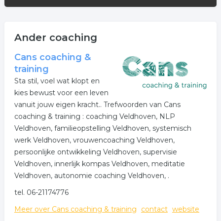
ontspanningsoefeningen, stilte wandelingen,
holisticpulsing, bio-release massage, polariteits
massage, aromatherapie-massage.
Ander coaching
Uniek Eigenwijs is bestemd voor mensen die eigen-
Wijs willen zijn, er niet meer zelf uitkomen, vermoeid
Cans coaching &
zijn, de kwaliteit van je eigen leven wilt verbeteren, niet
training
goed keuzes kan maken, niet meer weet wat je wil,
Sta stil, voel wat klopt en
een levensdoel wilt in je leven. Uniek Eigenwijs geeft je:
kies bewust voor een leven
meer innerlijke vrijheid, ontspanning van lichaam en
vanuit jouw eigen kracht.. Trefwoorden van Cans
geest, genieten van gewone dingen, je eigen weg,
coaching & training : coaching Veldhoven, NLP
meer levensenergie, diepere inzichten in je eigen
Veldhoven, familieopstelling Veldhoven, systemisch
kwaliteiten en een ontmoeting met jezelf.
werk Veldhoven, vrouwencoaching Veldhoven,
persoonlijke ontwikkeling Veldhoven, supervisie
Ook voor workshops kunt u bij mij terecht. Neem voor
Veldhoven, innerlijk kompas Veldhoven, meditatie
de mogelijke workshops een kijkje op de website.
Veldhoven, autonomie coaching Veldhoven, .
tel. 06-21174776
Meer over Cans coaching & training
contact
website