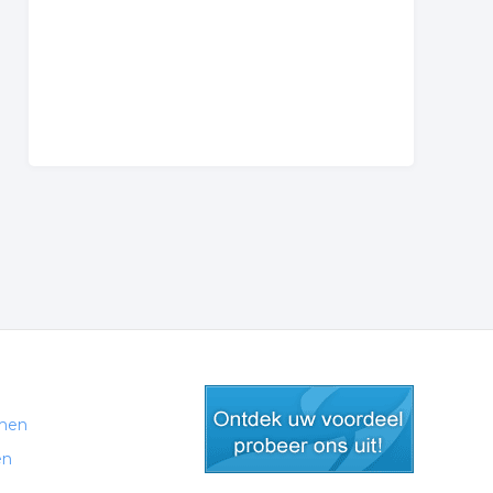
men
en
gratis lid worden